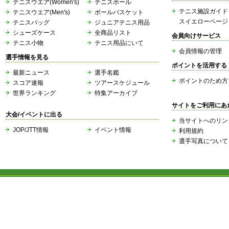
テニスウエア(Women's)
テニスボール
テニス施設ガイド
テニスウエア(Men's)
ボールバスケット
スイエローページ
テニスバッグ
ジュニアテニス用品
シューズケース
全商品リスト
会員向けサービス
テニス小物
テニス用品にいて
会員情報の管理
選手情報を見る
ポイントを活用する
最新ニュース
選手名鑑
ポイントのため方
スコア速報
ツアースケジュール
世界ランキング
特集アーカイブ
サイトをご利用にあ
大会/イベントに出る
当サイトへのリン
JOP/JTT情報
イベント情報
利用規約
選手写真について