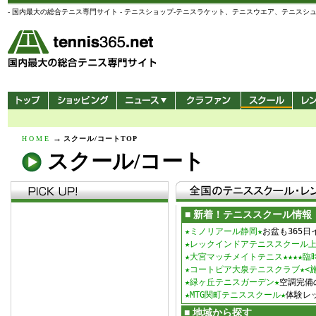
- 国内最大の総合テニス専門サイト - テニスショップ-テニスラケット、テニスウエア、テニスシューズ、ad
→
HOME
スクール/コートTOP
スクール/コート
■ 新着！テニススクール情報
★ミノリアール静岡★
お盆も365日
★レックインドアテニススクール上
★大宮マッチメイトテニス★★★★臨時
★コートピア大泉テニスクラブ★<施
★緑ヶ丘テニスガーデン★
空調完備
★MTG関町テニススクール★
体験レ
■ 地域から探す