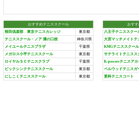
おすすめテニススクール
おすす
桜田倶楽部 東京テニスカレッジ
東京都
八王子テニススクー
テニススクール・ノア 溝の口校
神奈川県
大宮マッチメイトテ
メイユールテニスプラザ
千葉県
KMGテニススクー
メガロス小平テニススクール
東京都
サテライトテニスス
ロイヤルＳＣテニスクラブ
千葉県
K-powersテニス
ビックシンクテニススクール
東京都
ベルウッドテニスガ
にしこくテニススクール
東京都
更科テニスコート