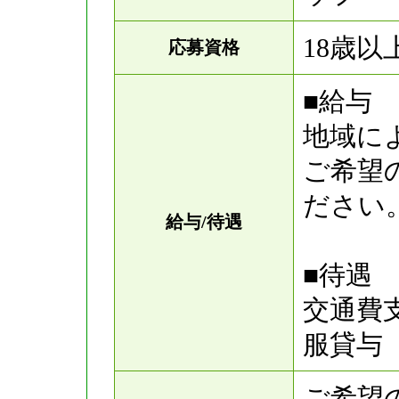
18歳以
応募資格
■給与
地域に
ご希望
ださい
給与/待遇
■待遇
交通費
服貸与
ご希望